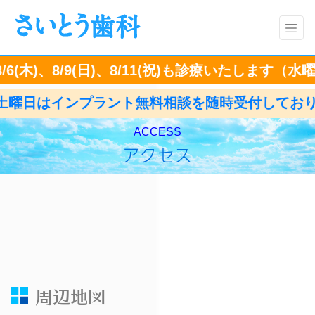
(木)、8/9(日)、8/11(祝)も診療いたします
（水曜定休
日はインプラント無料相談を随時受付しておりま
ACCESS
アクセス
周辺地図